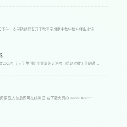
【农学院 王新谱/文/图】为加强教学工作，进一步提升教学质量，11月13日下午，农学院组织召开了秋季学期期中教学检查师生座谈会。校级本科教学督导员丁秀芹副教授，农林与生态学部本科教学督导员刘丽丹副教授、辛明副教授，润泽书院辅导员陈虎老师，学院领导班子，教师和学生代表参加了本次会议。会议由院长李培富主持。来自不同年级和专业的参会学生代表顾福忠、马一帆、温嘉茂、田一茗、马蕊、刘晓荣分别从本学期课程学习和实...
成
【苟妍/文/图】2023年3月8日下午，根据宁夏大学创新创业学院《关于开展2023年度大学生创新创业训练计划项目结题验收工作的通知》，农学院对2022年立项的大学生创新创业训练计划项目进行了结题验收。依据项目内容分为农学组、园艺组和动科组三组，共计99项，其中学校资助项目67项，学院资助项目32项。答辩前，张雪艳副院长向评委专家介绍结题验收原则，统一评审标准。各项目主持人分别从项目执行情况、团队成员分工合作、研究...
如果您无法在线浏览此 PDF 文件，则可以下载免费小巧的 福昕(Foxit) PDF 阅读器,安装后即可在线浏览 或下载免费的 Adobe Reader PDF 阅读器,安装后即可在线浏览 或下载此 PDF 文