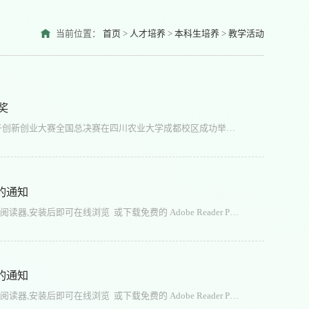
当前位置：
首页
>
人才培养
>
本科生培养
>
教学活动
奖
【农学院 董悦/文 陈虎/图】2024年1月12日，“天天学农杯”第三届农科学子创新创业大赛全国总决赛在四川农业大学成都校区成功举办。本次大赛由作物学会人才培养与教育专业委员会、全国农学院协同发展联盟、中国农业大学主办，四川农业大学农学院承办，旨在全面落实习近平总书记给中国农业大学科技小院同学的重要回信精神，对标新农科建设与卓越农林人才教育制定培养计划，加快培养符合农业农村现代化建设需要的知农爱农新型人才，展示涉农院校创新创业教育成果，搭建农科学子创新创业项目与社会资源对接平台。我院李荣副教授等指导的项目《革命老区薯光计划--“互联网+马铃薯”开启西海固现代乡村振兴智能管理新模式》荣获“大国农业2054”乡村振兴创业赛道三等奖，我校荣获高校集体奖。指导教师陈虎和项目负责人董悦参加了此次比赛。宁夏大学历来强调农科类学生要成为懂农业、爱农村、爱农民的新型“三农”人才，重视学生创新创业精神和能力的培养，农学院作为我校作物学科建设单位，拥有悠久的办学历史和丰富的双创育人成果。本次比赛也充分展现了我院师生卓越的精神风貌和过硬的专业素质，展示了丰富的科研成果。农学院将以此次创新创业大赛为契机，进一步加强涉农高校、校企之间的交流与合作，共同推动全国新农科的创新创业教育再上新台阶
的通知
如果您无法在线浏览此 PDF 文件，则可以下载免费小巧的 福昕(Foxit) PDF 阅读器,安装后即可在线浏览 或下载免费的 Adobe Reader PDF 阅读器,安装后即可在线浏览 或下载此 PDF 文
的通知
如果您无法在线浏览此 PDF 文件，则可以下载免费小巧的 福昕(Foxit) PDF 阅读器,安装后即可在线浏览 或下载免费的 Adobe Reader PDF 阅读器,安装后即可在线浏览 或下载此 PDF 文