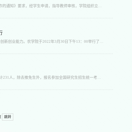
根据创新创业学院《关于开展2022年大学生创新创业训练计划项目申报工作的通知》要求，经学生申请，指导教师审核，学院组织立项答辩专家综合评分。现将评审结果予以公示，详见附表《2022年大学生创新创业训练计划校级项目评审成绩表》。公示时间：2022年3月31日——4月2日，公示期内，如有异议，请与教学办公室联系：0951-2061811。 农学院教学办公...
行
【农学院苟妍/文/图，张雪艳审】为深化学校创新创业教育改革，提高学生创新创业能力。农学院于2022年3月30日下午13：00举行了2022年大学生创新创业训练计划项目立项答辩。本年度共申报133个项目，涉及动物科学、动物医学、草业科学、农学、植物保护、农业资源与环境、林学、林学（枸杞）、园林和园艺10个专业，2019级、2020级和2021级3个年级，共计660余名学生积极申报和参与答辩。依据学科类别分为动科、园林和农学三组进行专...
农学院2022届本科毕业生考研成绩传来佳讯。今年，学院2018级本科生共计231人，除去推免生外，报名参加全国研究生招生统一考试的有171人，占本科毕业生总人数的74%。截至目前，统计上线人数为133人，占报考总人数的77.8%，其中350分以上的有21人，300∽350分的有75人，考研最高分达385分，有12个宿舍的同学集体上线。另外，17名获得推免研究生资格的同学，已全部被中国农业大学、中国农业科学院等国内知名高校和科研院所录取。宝...
页
跳转