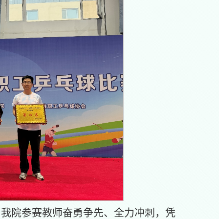
，我院参赛教师奋勇争先、全力冲刺，凭