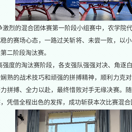
争激烈的混合团体赛第一阶段小组赛中，农学院
沉稳的赛场心态，一路过关斩将、未尝一败，以小
通第二阶段淘汰赛。
高强度的淘汰赛阶段，各支强队强强对决、角逐
借娴熟的战术技巧和顽强的拼搏精神，顺利力克对
奋力拼搏、全力以赴，最终惜败对手无缘决赛。随
态，凭借全程出色的发挥，成功斩获本次比赛混合