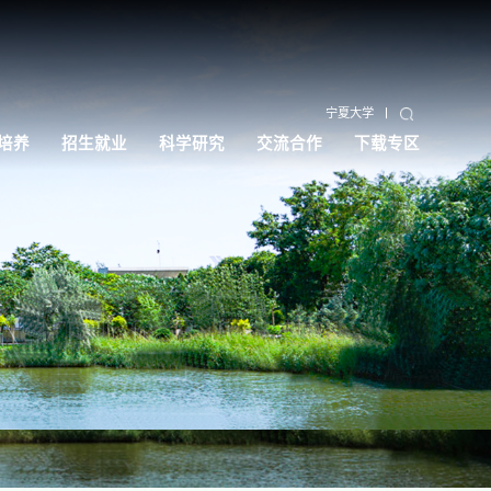
宁夏大学
培养
招生就业
科学研究
交流合作
下载专区