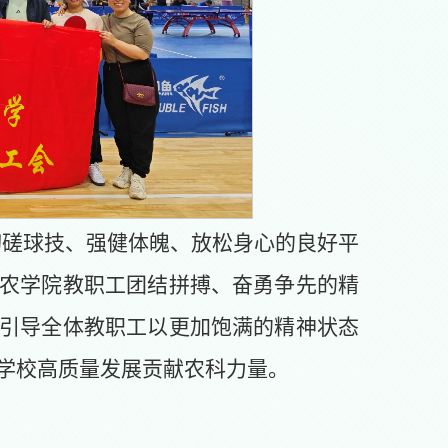
切磋球技、强健体魄、放松身心的良好平
农学院教职工团结拼搏、奋勇争先的精
引导全体教职工以更加饱满的精神状态
学校高质量发展贡献农科力量。