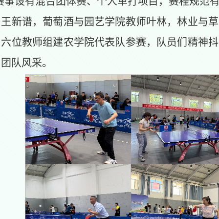
赛事设有混合团体赛、个人单打项目，赛程规范
、王新谱，葡萄酒与园艺学院教师叶林，林业与草
，六位教师组建农学院代表队参赛，队员们精神抖
与团队风采。