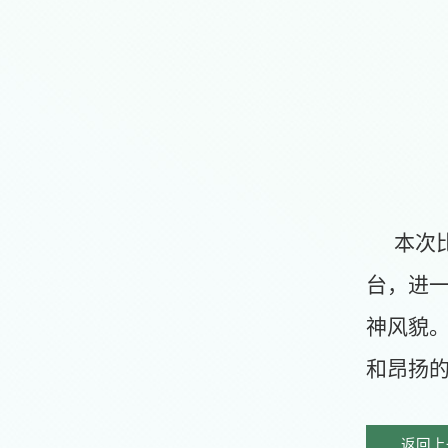
本次
台，进
神风貌
和昂扬
返回上