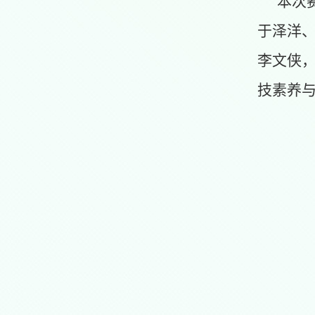
本次
于泽洋
李文侠
技素养