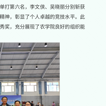
单打第六名，李文侠、吴晓丽分别斩获
精神，彰显了个人卓越的竞技水平。此
秀奖，充分展现了农学院良好的组织能